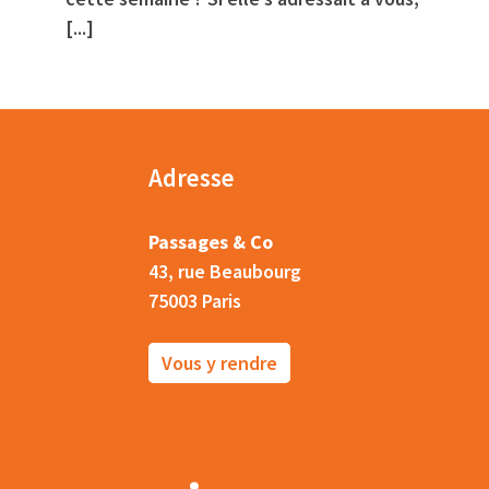
[...]
Adresse
Passages & Co
43, rue Beaubourg
75003 Paris
Vous y rendre