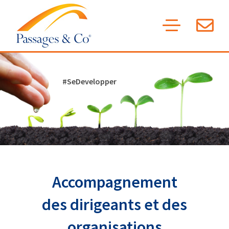
Skip
to
content
#SeDevelopper
Accompagnement
des dirigeants et des
organisations