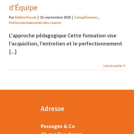
d’Équipe
Par
Valérie Pascal
|
15 septembre 2020
|
Compétences
,
Professionnalisation des coachs
L'approche pédagogique Cette formation vise
l’acquisition, l’entretien et le perfectionnement
[...]
Lire la suite
Adresse
Passages & Co