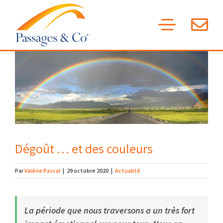
Skip
to
content
Voir
l'image
agrandie
Dégoût … et des couleurs
Par
Valérie Pascal
|
29 octobre 2020
|
Actualité
La période que nous traversons a un très fort