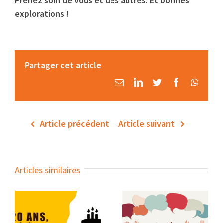
Prenez soin de vous et des autres. Et bonnes
explorations !
Partager cet article
Email
LinkedIn
Twitter
Facebook
Whats
Article précédent
Article suivant
Articles similaires