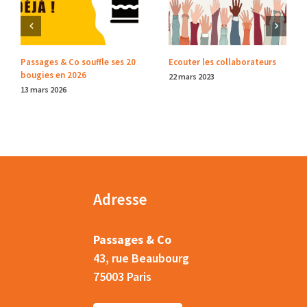
Passages & Co souffle ses 20
Ecouter les collaborateurs
bougies en 2026
22 mars 2023
13 mars 2026
Adresse
Passages & Co
43, rue Beaubourg
75003 Paris