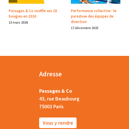
Passages & Co souffle ses 20
Performance collective : le
bougies en 2026
paradoxe des équipes de
direction
13 mars 2026
17 décembre 2025
Adresse
Passages & Co
43, rue Beaubourg
75003 Paris
Vous y rendre