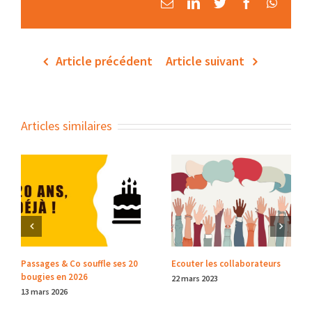
Email
LinkedIn
Twitter
Facebook
Whats
Article précédent
Article suivant
Articles similaires
Passages & Co souffle ses 20
Ecouter les collaborateurs
bougies en 2026
22 mars 2023
13 mars 2026