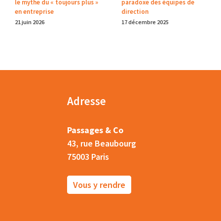
le mythe du « toujours plus »
paradoxe des équipes de
en entreprise
direction
21 juin 2026
17 décembre 2025
Adresse
Passages & Co
43, rue Beaubourg
75003 Paris
Vous y rendre